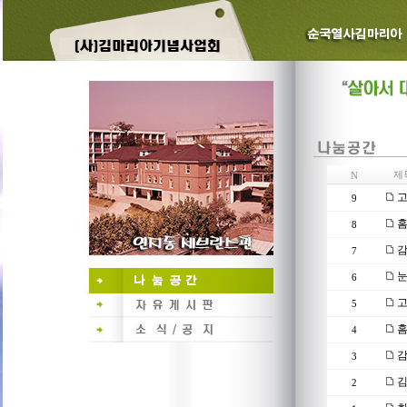
제
N
고
9
홈
8
감
7
눈
6
고
5
홈
4
감
3
김
2