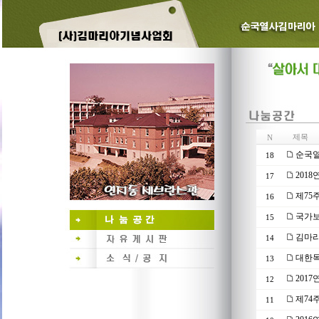
제목
N
순국열
18
201
17
제75
16
국가보
15
김마리
14
대한독
13
201
12
제74
11