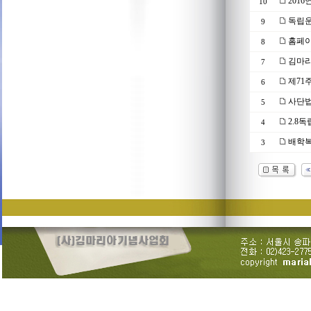
201
10
독립운
9
홈페이
8
김마리
7
제71
6
사단법
5
2.8
4
배학복
3