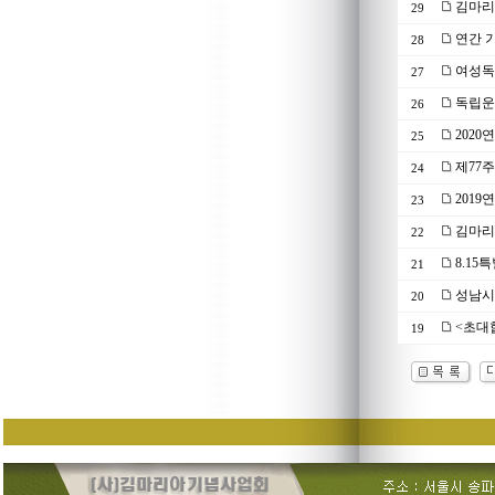
김마리
29
연간 기
28
여성독
27
독립운
26
202
25
제77
24
201
23
김마리아
22
8.15
21
성남시 
20
<초대
19