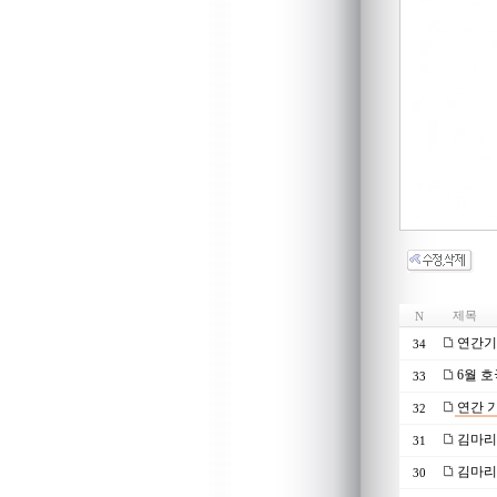
제목
N
연간기부
34
6월 
33
연간 기
32
김마리
31
김마리
30