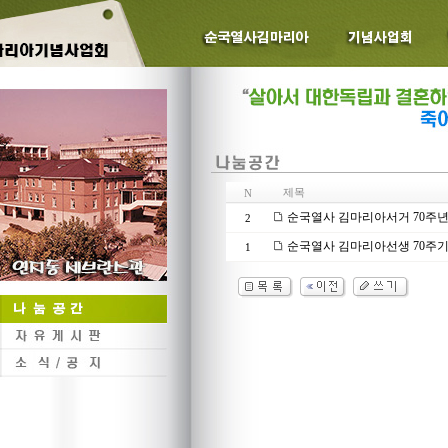
제목
N
순국열사 김마리아서거 70주년
2
순국열사 김마리아선생 70주기
1