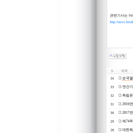
관련기사는 아
http://news.he
제목
N
순국열
34
연간기부
33
독립운
32
201
31
2017
30
제74
29
대한독립
28