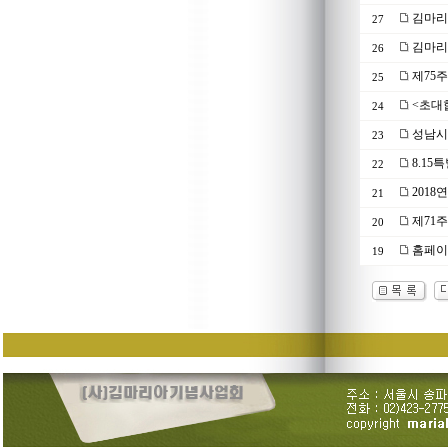
김마리
27
김마리
26
제75
25
<초대
24
성남시 
23
8.15
22
201
21
제71
20
홈페이
19