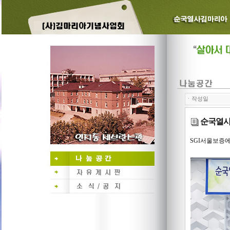
ㆍ작성일
순국열사
SGI서울보증