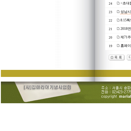
<초대
24
성남시 
23
8.15
22
201
21
제71
20
홈페이
19