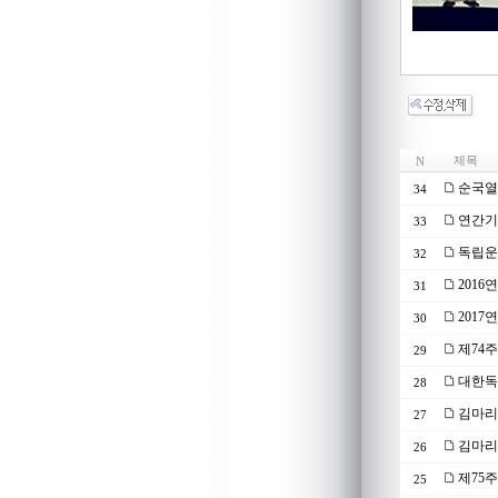
제목
N
순국열
34
연간기부
33
독립운
32
201
31
2017
30
제74
29
대한독립
28
김마리
27
김마리
26
제75
25