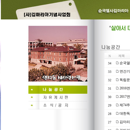
제목
N
순국열
34
연간기부
33
독립운
32
201
31
2017
30
제74
29
대한독립
28
김마리
27