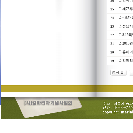
김마리
26
제75
25
<초대
24
성남시 
23
8.15
22
201
21
홈페이
20
김마리아
19