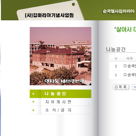
제목
N
순국
2
순국열
1