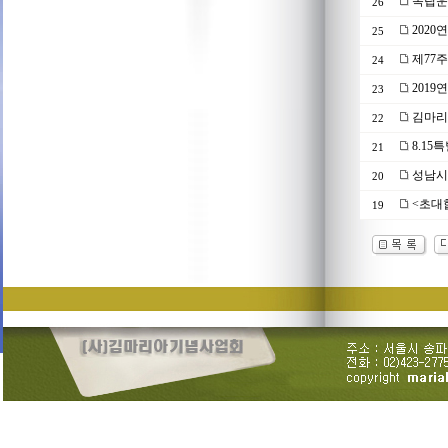
독립운
26
202
25
제77
24
201
23
김마리아
22
8.15
21
성남시 
20
<초대
19