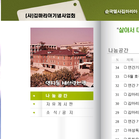
제목
N
연간기부
34
6월 
33
연간 기
32
김마리
31
김마리
30
김마리
29
연간 기
28
여성독
27