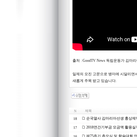
출처 : GoodTV News 독립운동가 김
일제의 모진 고문으로 병마에 시달리면서
새롭게 주목 받고 있습니다.
제목
N
순국열사 김마리아선생 흉상제막
18
2018연간기부금 모금액 활용실
17
제75주기 추모식 및 학술대회 
16