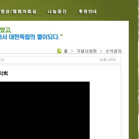
:25
ㆍ조회: 2459
악회