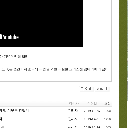
마리아 기념음악회 열려
도 죽는 순간까지 조국의 독립을 외친 독실한 크리스천 김마리아의 삶이
작성자
작성일
조회
 및 기부금 전달식
관리자.
2019-06-25
16330
적
관리자.
2019-04-01
1476
안내
관리자.
2019-03-26
1663