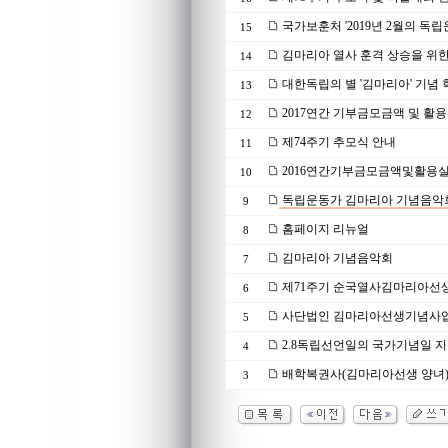
국가보훈처 '2019년 2월의 독
15
김마리아 열사 훈격 상승을 위
14
대한독립의 별 '김마리아' 기념
13
2017연간 기부금모금액 및 활
12
제74주기 추모식 안내
11
2016연간기부금모금액및활용
10
독립운동가 김마리아 기념음악
9
홈페이지 리뉴얼
8
김마리아 기념음악회
7
제71주기 순국열사김마리아선
6
사단법인 김마리아선생기념사업회
5
2.8독립선언일의 국가기념일 
4
배학복권사(김마리아선생 양녀)
3