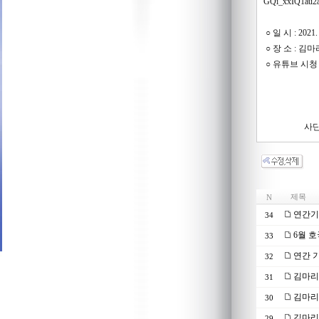
GQi_xxIQ1
○ 일 시 : 2021.
○ 장 소 : 
○ 유튜브 시청
2021.
사단법인 
제목
N
연간기부
34
6월 
33
연간 기
32
김마리
31
김마리
30
김마리
29