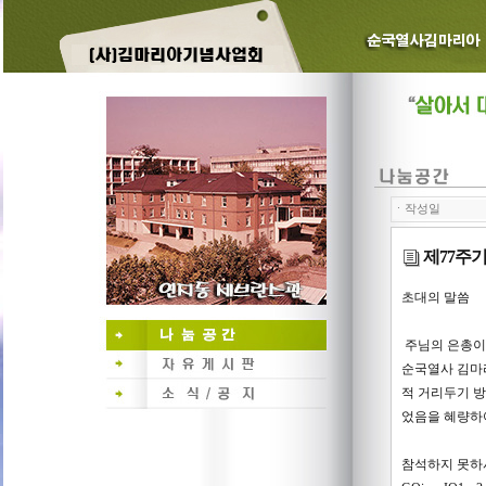
ㆍ작성일
제77주
초대의 말씀
주님의 은총이
순국열사 김마
적 거리두기 
었음을 혜량하
참석하지 못하시는 