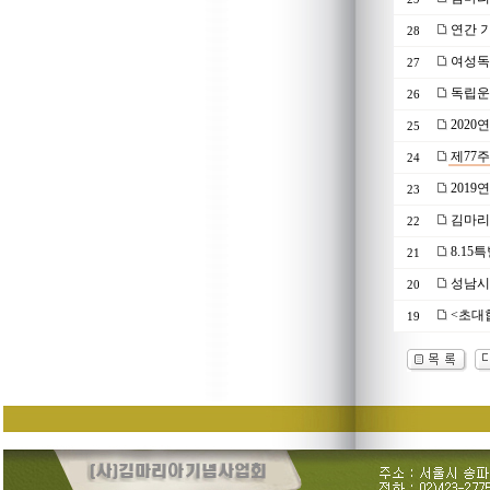
연간 기
28
여성독
27
독립운
26
202
25
제77
24
201
23
김마리아
22
8.15
21
성남시 
20
<초대
19