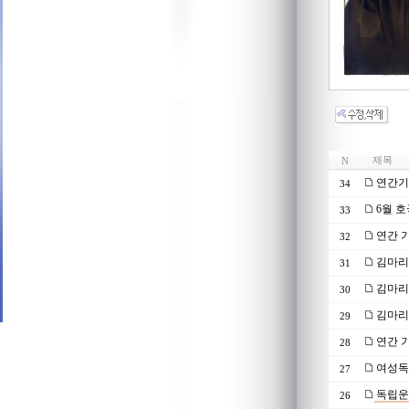
제목
N
연간기부
34
6월 
33
연간 기
32
김마리
31
김마리
30
김마리
29
연간 기
28
여성독
27
독립운
26