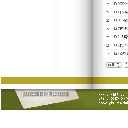
202
25
제77
24
201
23
김마리아
22
8.15
21
성남시 
20
<초대
19