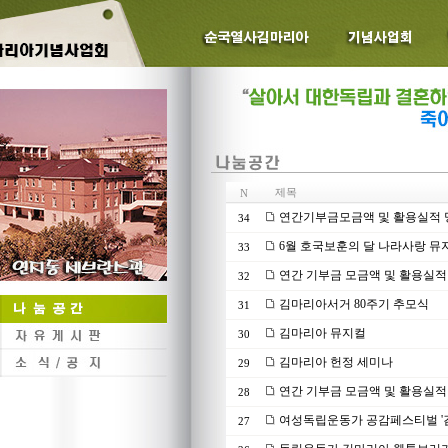
제목
N
연간기부금모금액 및 활용실적 명세
34
6월 호국보훈의 달 나라사랑 뮤
33
연간 기부금 모금액 및 활용실적 명
32
김마리아서거 80주기 추모식
31
김마리아 뮤지컬
30
김마리아 헌정 세미나
29
연간 기부금 모금액 및 활용실적 명
28
여성독립운동가 공감페스티벌 '
27