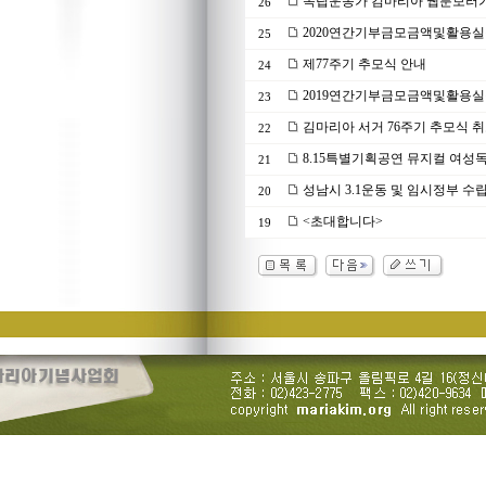
독립운동가 김마리아 웹툰보러
26
2020연간기부금모금액및활용실
25
제77주기 추모식 안내
24
2019연간기부금모금액및활용실
23
김마리아 서거 76주기 추모식 취
22
8.15특별기획공연 뮤지컬 여성독
21
성남시 3.1운동 및 임시정부 수립
20
<초대합니다>
19